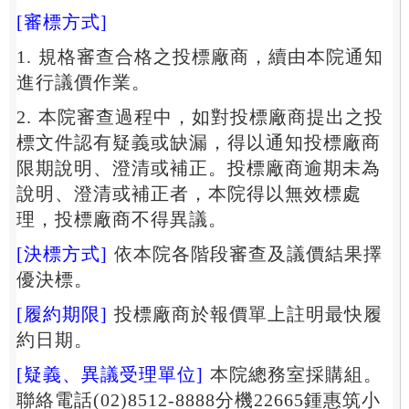
[審標方式]
1. 規格審查合格之投標廠商，續由本院通知
進行議價作業。
2. 本院審查過程中，如對投標廠商提出之投
標文件認有疑義或缺漏，得以通知投標廠商
限期說明、澄清或補正。投標廠商逾期未為
說明、澄清或補正者，本院得以無效標處
理，投標廠商不得異議。
[決標方式]
依本院各階段審查及議價結果擇
優決標。
[履約期限]
投標廠商於報價單上註明最快履
約日期。
[疑義、異議受理單位]
本院總務室採購組。
聯絡電話(02)8512-8888分機22665鍾惠筑小