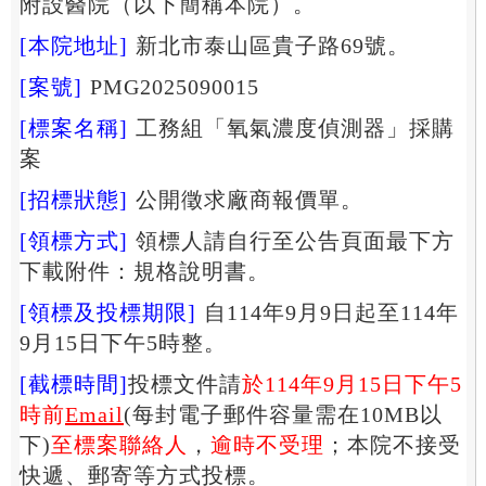
附設醫院（以下簡稱本院）。
[本院地址]
新北市泰山區貴子路69號。
[案號]
PMG2025090015
[標案名稱]
工務組「氧氣濃度偵測器」採購
案
[招標狀態]
公開徵求廠商報價單。
[領標方式]
領標人請自行至公告頁面最下方
下載附件：規格說明書。
[領標及投標期限]
自114年9月9日起至114年
9月15日下午5時整。
[截標時間]
投標文件請
於114年9月15日下午5
時前
Email
(每封電子郵件容量需在10MB以
下)
至標案聯絡人
，
逾時不受理
；本院不接受
快遞、郵寄等方式投標。