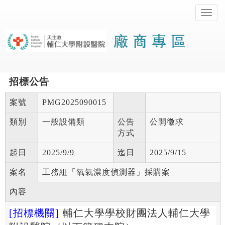
切
換
導
覽
功
能
表
招標公告
案號
PMG2025090015
類別
一般設備類
公告
公開徵求
方式
起日
2025/9/9
迄日
2025/9/15
案名
工務組「氧氣濃度偵測器」採購案
內容
[招標機關]
輔仁大學學校財團法人輔仁大學