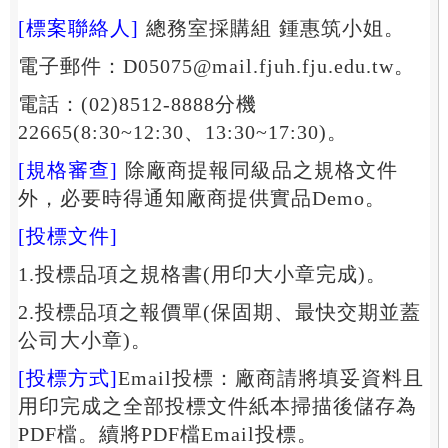
[標案聯絡人]
總務室採購組 鍾惠筑小姐。
電子郵件：D05075@mail.fjuh.fju.edu.tw。
電話：(02)8512-8888分機
22665(8:30~12:30、13:30~17:30)。
[規格審查]
除廠商提報同級品之規格文件
外，必要時得通知廠商提供實品Demo。
[投標文件]
1.投標品項之規格書(用印大小章完成)。
2.投標品項之報價單(保固期、最快交期並蓋
公司大小章)。
[投標方式]
Email投標：廠商請將填妥資料且
用印完成之全部投標文件紙本掃描後儲存為
PDF檔。續將PDF檔Email投標。