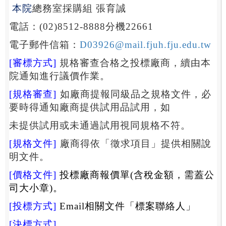
本院
總務室採購組
張育誠
電話：
(02)8512-8888
分機
22661
電子郵件信箱：
D03926@mail.fjuh.fju.edu.tw
[
審
標方式
]
規格審查合格之投標廠商，續由本
院通知進行議價作業。
[
規格審查
]
如廠商提報同級品之規格文件，必
要時得通知廠商提供試用品試用，如
未提供試用或未通過試用視同規格不符。
[
規格文件
]
廠商得依
「
徵求項目
」
提供相關說
明文件。
[
價格文件
]
投標廠商報價單
(
含稅金額，需蓋公
司大小章
)
。
[
投標方式
]
Email
相關文件「
標案聯絡人
」
[
決標方式
]