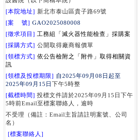
設醫院（以下簡稱本院）
[
本院地址
]
新北市泰山區貴子路
69
號
[
案
號
]
GAO2025080008
[
徵求項目
]
工務組「滅火器性能檢查」採購案
[
採購方式
]
公開取得廠商報價單
[
領標方式
]
依公告檢附之「附件」取得相關資
訊
[
領標及投標期限
]
自
2025
年
09
月
08
日起至
2025
年
09
月
15
日
下午
5
時整
[
截標時間
]
投標文件請於
2025
年
09
月
15
日下午
5
時前
Email
至標案聯絡人，逾時
不受理（備註：
Email
主旨請註明案號、公司
名）
[
標案聯絡人
]