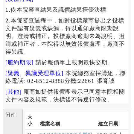
1.
依本院審查結果及議價結果擇優決標
2.
本院審查過程中，如對投標廠商提出之投標
文件認有疑義或缺漏，得以通知廠商限期說
明、澄清或補正。投標廠商逾期未為說明、澄
清或補正者，本院得以無效報價處理，廠商不
得異議。
[
履約期限
]
請於報價單上載明最快交期。
[
疑義、異議受理單位
]
本院總務室採購組，聯
絡電話
: 02-8512-8888
分機
:22661
張育誠
[
其他
]
廠商如提供報價即表示已同意本院相關
文件內容及規範，決標後不得逕行修改。
附件
大
小
檔案名稱
建立日期