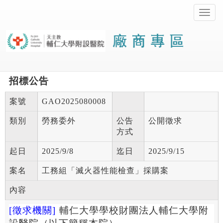
切
換
導
覽
功
能
表
招標公告
案號
GAO2025080008
類別
勞務委外
公告
公開徵求
方式
起日
2025/9/8
迄日
2025/9/15
案名
工務組「滅火器性能檢查」採購案
內容
[
徵求機關
]
輔仁大學學校財團法人輔仁大學附